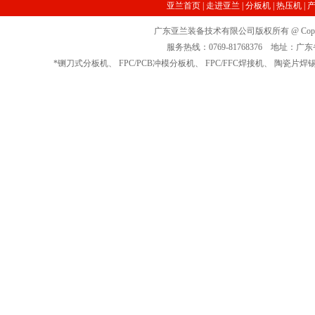
亚兰首页
|
走进亚兰
|
分板机
|
热压机
|
广东亚兰装备技术有限公司版权所有 @ Copyrig
服务热线：0769-81768376 地址
*
铡刀式分板机
、
FPC/PCB冲模分板机
、
FPC/FFC焊接机
、
陶瓷片焊