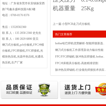
地址：广东省东莞市长安镇振安西
机器重量
25Kg
路7号鑫永盛科技园A栋3楼
电话：0769-8176 8376
上一篇:
小型PCB走刀式分板机
售后：13528582360
联 系 人：135 2858 2360 史先生
热门文章推荐
联 系 人：180 2829 6890 亚贝
hotbar哈巴焊机优势解析-智能焊接新选..
铡刀式分板机,pcb分板机,FPC冲模
铡刀式分板机工作原理及动力输出性能
分板机,FPC焊接机,FFC焊接机,光
模块热压机,光器件热压机,光通讯
FPC/FFC焊锡机 脉冲热压焊接机 hotbar..
热压机,生产厂家
FPC冲床模具分板机-高效精准切割
脉冲热压焊锡机-行业领先焊接技术供应..