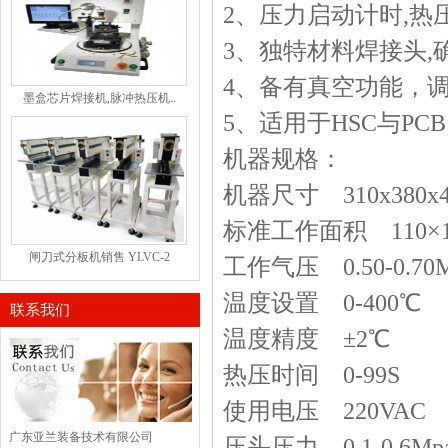
2
、压力启动计时
,
热
3
、独特材料焊接头
,
4
、备有真空功能，
墨盒芯片焊接机,脉冲热压机..
5
、适用于
HSC
与
PCB
机器规格：
机器尺寸
310x380x
标准工作面积
110
×
闸刀式分板机销售 YLVC-2
工作气压
0.50-0.70
温度设置
0-400
℃
联系我们
温度精度
±
2
℃
热压时间
0-99S
使用电压
220VAC
广东亚兰装备技术有限公司
压头压力
0.1-0.6Mp