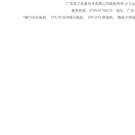
广东亚兰装备技术有限公司版权所有 @ Copyrig
服务热线：0769-81768376 地址
*
铡刀式分板机
、
FPC/PCB冲模分板机
、
FPC/FFC焊接机
、
陶瓷片焊