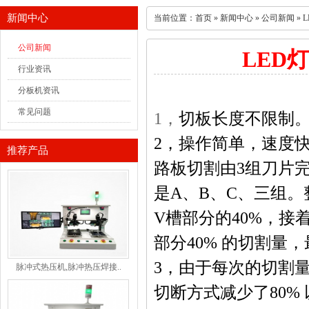
新闻中心
当前位置：
首页
»
新闻中心
»
公司新闻
»
公司新闻
LED
行业资讯
分板机资讯
常见问题
1，
切板长度不限制。
2，
操作简单，速度
推荐产品
路板切割由
3
组刀片
是
A
、
B
、
C
、三组。
V
槽部分的
40%
，接
部分
40%
的切割量，
3，
由于每次的切割
脉冲式热压机,脉冲热压焊接..
切断方式减少了
80%