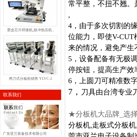
常平整，不扭不翘。
,
4，
由于多次切割的
墨盒芯片焊接机,脉冲热压机..
位能力，即使
V-CUT
来的情况，避免产生
5，
设备配备有无极
停按钮，提高生产效率
闸刀式分板机销售 YLVC-2
6，
上圆刀可精准数
7，
刀具由台湾专业
联系我们
★分板机大品牌
_
选
分板机
,
走板式
分板机
广东亚兰装备技术有限公司
莞市亚兰电子设备制