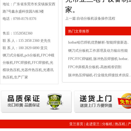
地址：广东省东莞市长安镇振安西
家。
路7号鑫永盛科技园A栋3楼
上一篇:
自动分板机设备操作流程
电话：0769-8176 8376
热门文章推荐
售后：13528582360
联 系 人：135 2858 2360 史先生
hotbar哈巴焊机优势解析-智能焊接新选..
联 系 人：180 2829 6890 亚贝
铡刀式分板机工作原理及动力输出性能
铡刀式分板机,pcb分板机,FPC冲模
FPC/FFC焊锡机 脉冲热压焊接机 hotbar..
分板机,FPC焊接机,FFC焊接机,光
FPC冲床模具分板机-高效精准切割
模块热压机,光器件热压机,光通讯
脉冲热压焊锡机-行业领先焊接技术供应..
热压机,生产厂家
亚兰首页
|
走进亚兰
|
分板机
|
热压机
|